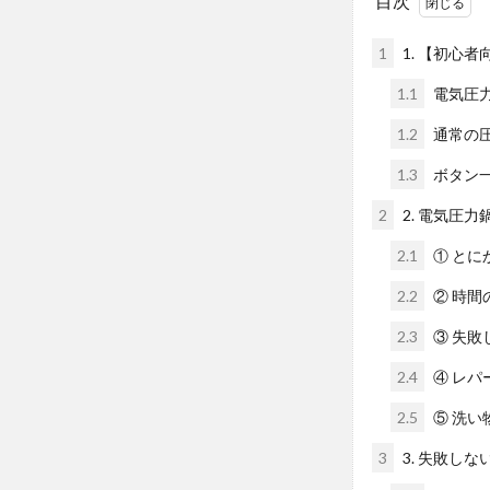
目次
1
1. 【初心
1.1
電気圧
1.2
通常の
1.3
ボタン
2
2. 電気圧
2.1
① とに
2.2
② 時間
2.3
③ 失敗
2.4
④ レパ
2.5
⑤ 洗い
3
3. 失敗し