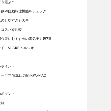
どう選ぶ？
ー数や自動調理機能をチェック
れのしやすさも大事
とコスパを比較
】初心者におすすめの電気圧力鍋7選
ッド SHARP ヘルシオ
めポイント
オーヤマ 電気圧力鍋 KPC-MA2
めポイント
抜粋