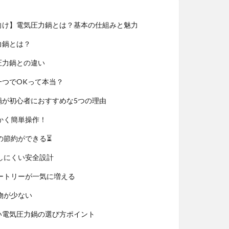
者向け】電気圧力鍋とは？基本の仕組みと魅力
力鍋とは？
圧力鍋との違い
一つでOKって本当？
力鍋が初心者におすすめな5つの理由
かく簡単操作！
の節約ができる⏳
しにくい安全設計
ートリーが一気に増える
物が少ない
ない電気圧力鍋の選び方ポイント