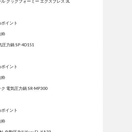
ール クックフォーミー エクスプレス 3L
めポイント
抜粋
気圧力鍋 SP-4D151
めポイント
抜粋
ク 電気圧力鍋 SR-MP300
めポイント
抜粋
AN. 自動圧力IHなべ EL-KA23