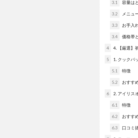
3.1
容量は
3.2
メニュ
3.3
お手入
3.4
価格帯
4
4. 【厳選
5
1. クックパ
5.1
特徴
5.2
おすす
6
2. アイリス
6.1
特徴
6.2
おすす
6.3
口コミ