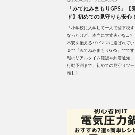
2025-05-23
2025-05-25
「みてねみまもりGPS」【
ド】初めての見守りも安心
「小学校に入学して一人で登下校す
なったけど、本当に大丈夫かな…？
不安を抱えるパパママに選ばれてい
📡**『みてねみまもりGPS』**で
報のリアルタイム確認や到着通知、
行動予測まで、初めての見守りツー
頼 […]