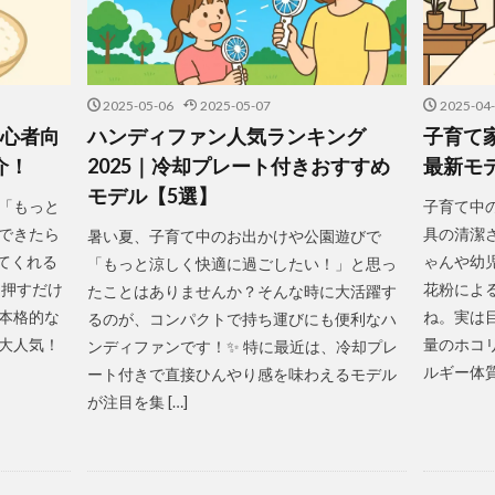
2025-05-06
2025-05-07
2025-04
初心者向
ハンディファン人気ランキング
子育て
介！
2025｜冷却プレート付きおすすめ
最新モ
モデル【5選】
「もっと
子育て中
できたら
具の清潔
暑い夏、子育て中のお出かけや公園遊びで
てくれる
ゃんや幼
「もっと涼しく快適に過ごしたい！」と思っ
を押すだけ
花粉によ
たことはありませんか？そんな時に大活躍す
本格的な
ね。実は
るのが、コンパクトで持ち運びにも便利なハ
大人気！
量のホコ
ンディファンです！✨ 特に最近は、冷却プレ
ルギー体質の
ート付きで直接ひんやり感を味わえるモデル
が注目を集 […]