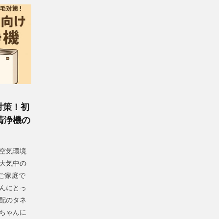
対策！初
清浄機の
空気環境
大気中の
るご家庭で
んにとっ
配のタネ
ちゃんに