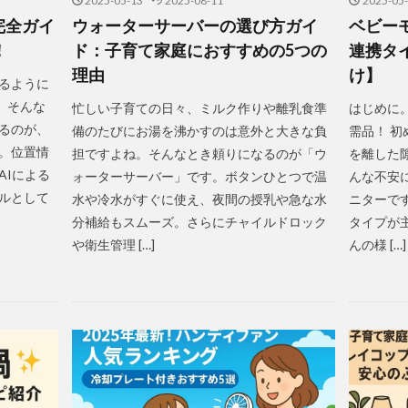
2025-05-13
2025-08-11
2025-05
完全ガイ
ウォーターサーバーの選び方ガイ
ベビー
！
ド：子育て家庭におすすめの5つの
連携タ
理由
け】
るように
」そんな
忙しい子育ての日々、ミルク作りや離乳食準
はじめに
るのが、
備のたびにお湯を沸かすのは意外と大きな負
需品！ 
す。位置情
担ですよね。そんなとき頼りになるのが「ウ
を離した
AIによる
ォーターサーバー」です。ボタンひとつで温
んな不安
ルとして
水や冷水がすぐに使え、夜間の授乳や急な水
ニターで
分補給もスムーズ。さらにチャイルドロック
タイプが
や衛生管理 […]
んの様 […]