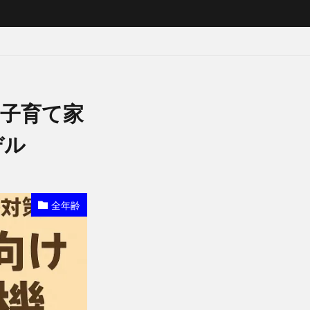
の子育て家
デル
全年齢