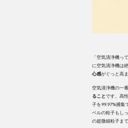
「空気清浄機っ
に空気清浄機は
心感
がぐっと高
空気清浄機の一
ること
です。高性
子を99.97%
ベルの粒子もしっ
の超微細粒子まで