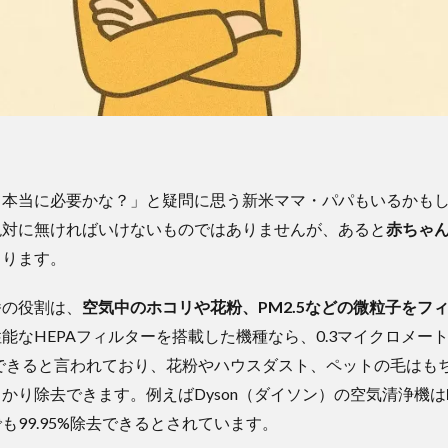
て本当に必要かな？」と疑問に思う新米ママ・パパもいるかも
絶対に無ければいけないものではありませんが、あると
赤ちゃ
まります。
番の役割は、
空気中のホコリや花粉、PM2.5などの微粒子をフ
能なHEPAフィルターを搭載した機種なら、0.3マイクロメー
捕集できると言われており、花粉やハウスダスト、ペットの毛はもち
かり除去できます。例えばDyson（ダイソン）の空気清浄機は
も99.95%除去できるとされています。