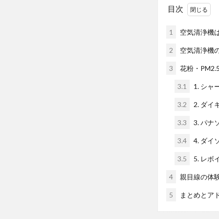
目次
1
空気清浄機
2
空気清浄機
3
花粉・PM2
3.1
1. シ
3.2
2. ダ
3.3
3. パ
3.4
4. ダ
3.5
5. レボ
4
親目線の体
5
まとめとア