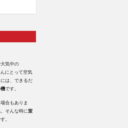
や大気中の
ゃんにとって空気
んには、できるだ
浄機
です。
い場合もありま
ね。そんな時に
室
です。