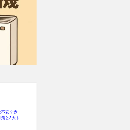
は不安？赤
対策と3大ト