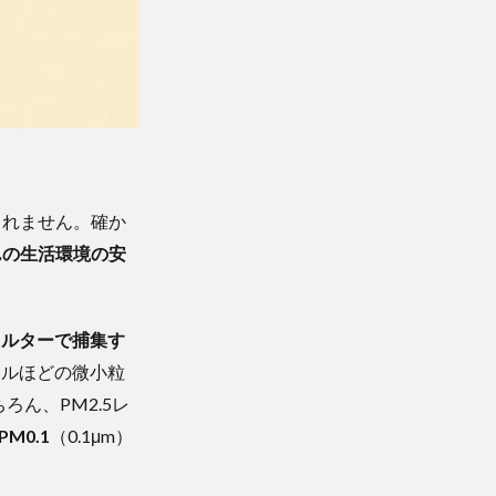
しれません。確か
んの生活環境の安
ィルターで捕集す
トルほどの微小粒
ろん、PM2.5レ
PM0.1
（0.1μm）