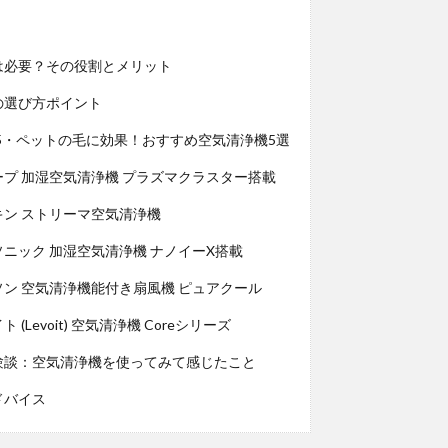
は必要？その役割とメリット
の選び方ポイント
.5・ペットの毛に効果！おすすめ空気清浄機5選
ャープ 加湿空気清浄機 プラズマクラスター搭載
イキン ストリーマ空気清浄機
ナソニック 加湿空気清浄機 ナノイーX搭載
イソン 空気清浄機能付き扇風機 ピュアクール
イト (Levoit) 空気清浄機 Coreシリーズ
験談：空気清浄機を使ってみて感じたこと
ドバイス