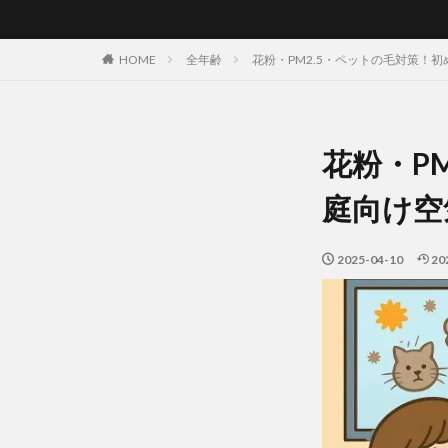
HOME
全年齢
花粉・PM2.5・ペットの毛対策！
花粉・P
庭向け空
2025-04-10
20