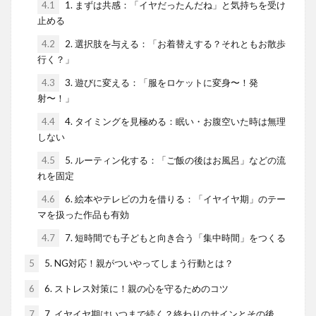
4.1
1. まずは共感：「イヤだったんだね」と気持ちを受け
止める
4.2
2. 選択肢を与える：「お着替えする？それともお散歩
行く？」
4.3
3. 遊びに変える：「服をロケットに変身〜！発
射〜！」
4.4
4. タイミングを見極める：眠い・お腹空いた時は無理
しない
4.5
5. ルーティン化する：「ご飯の後はお風呂」などの流
れを固定
4.6
6. 絵本やテレビの力を借りる：「イヤイヤ期」のテー
マを扱った作品も有効
4.7
7. 短時間でも子どもと向き合う「集中時間」をつくる
5
5. NG対応！親がついやってしまう行動とは？
6
6. ストレス対策に！親の心を守るためのコツ
7
7. イヤイヤ期はいつまで続く？終わりのサインとその後