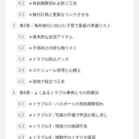
4.2
🔹有効期限切れを防ぐ工夫
4.3
🔹旅行計画と更新をリンクさせる
5
第5章：海外旅行に向けた子育て家庭の準備リスト
5.1
🔹基本的な必須アイテム
5.2
🔹子供向けの持ち物リスト
5.3
🔹トラブル防止グッズ
5.4
🔹スケジュール管理と心構え
5.5
🔹現地で役立つ工夫
6
第6章：よくあるトラブル事例とその回避法
6.1
🔹トラブル1：パスポートの有効期限切れ
6.2
🔹トラブル2：写真の不備で申請が差し戻し
6.3
🔹トラブル3：現地での体調不良
6.4
🔹トラブル4：移動中のぐずりや退屈