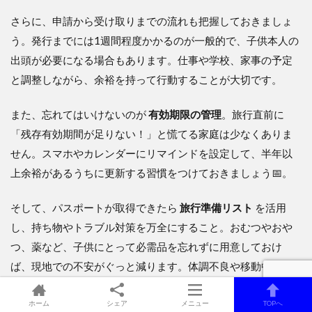
さらに、申請から受け取りまでの流れも把握しておきましょ
う。発行までには1週間程度かかるのが一般的で、子供本人の
出頭が必要になる場合もあります。仕事や学校、家事の予定
と調整しながら、余裕を持って行動することが大切です。
また、忘れてはいけないのが
有効期限の管理
。旅行直前に
「残存有効期間が足りない！」と慌てる家庭は少なくありま
せん。スマホやカレンダーにリマインドを設定して、半年以
上余裕があるうちに更新する習慣をつけておきましょう📅。
そして、パスポートが取得できたら
旅行準備リスト
を活用
し、持ち物やトラブル対策を万全にすること。おむつやおや
つ、薬など、子供にとって必需品を忘れずに用意しておけ
ば、現地での不安がぐっと減ります。体調不良や移動中のぐ
ずりなど、起こりがちなトラブルも事前に工夫しておけば大
きな問題になりません✨。
ホーム
シェア
メニュー
TOPへ