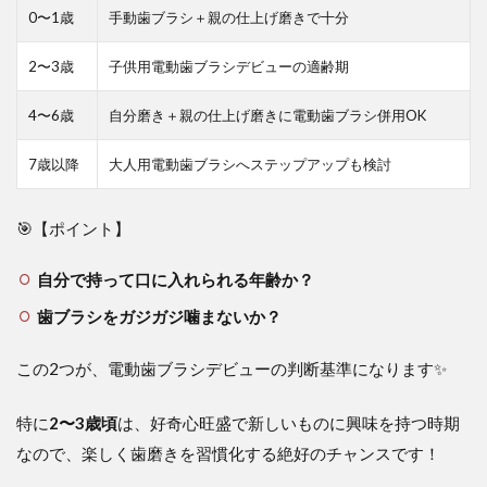
0〜1歳
手動歯ブラシ＋親の仕上げ磨きで十分
2〜3歳
子供用電動歯ブラシデビューの適齢期
4〜6歳
自分磨き＋親の仕上げ磨きに電動歯ブラシ併用OK
7歳以降
大人用電動歯ブラシへステップアップも検討
🎯【ポイント】
自分で持って口に入れられる年齢か？
歯ブラシをガジガジ噛まないか？
この2つが、電動歯ブラシデビューの判断基準になります✨
特に
2〜3歳頃
は、好奇心旺盛で新しいものに興味を持つ時期
なので、楽しく歯磨きを習慣化する絶好のチャンスです！