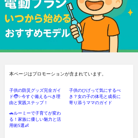
本ページはプロモーションが含まれています。
子供の防災グッズ完全ガイ
子供のひげって気にするべ
ド🧒✨今すぐ備えるべき理
き？女の子の体毛と成長に
由と実践ステップ！
寄り添うママのガイド
🚗ルーミーで子育てが変わ
る！家族に優しい魅力と活
用術5選👶