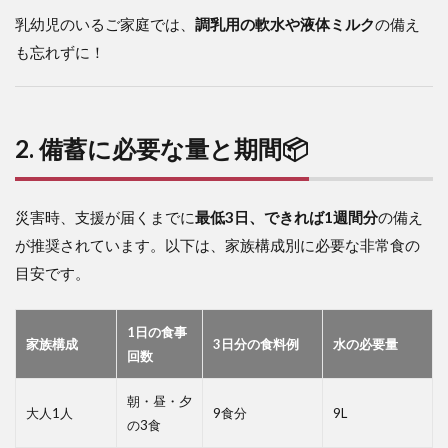
乳幼児のいるご家庭では、
調乳用の軟水や液体ミルク
の備え
も忘れずに！
2. 備蓄に必要な量と期間📦
災害時、支援が届くまでに
最低3日、できれば1週間分
の備え
が推奨されています。以下は、家族構成別に必要な非常食の
目安です。
1日の食事
家族構成
3日分の食料例
水の必要量
回数
朝・昼・夕
大人1人
9食分
9L
の3食