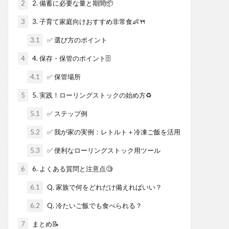
2
2. 備蓄に必要な量と期間📦
3
3. 子育て家庭向けおすすめ非常食👶🍴
3.1
✅ 選び方のポイント
4
4. 保存・保管のポイント🗄️
4.1
✅ 保管場所
5
5. 実践！ローリングストックの始め方♻️
5.1
✅ ステップ例
5.2
✅ 我が家の実例：レトルト＋冷凍ご飯を活用
5.3
✅ 便利なローリングストック用ツール
6
6. よくある質問と注意点🧐
6.1
Q. 家族で何をどれだけ備えればいい？
6.2
Q. 冷たいご飯でも食べられる？
7
まとめ📝