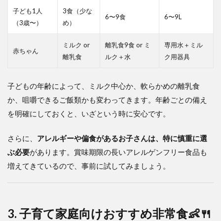
子ども1人
3食（少な
6〜9食
6〜9L
（3歳〜）
め）
ミルク or
離乳食9食 or ミ
専用水＋ミル
赤ちゃん
離乳食
ルク＋水
ク用器具
子どもの年齢によって、ミルク中心か、軟らかめの離乳食
か、咀嚼できるご飯類かも変わってきます。年齢ごとの備え
を明確にしておくと、いざという時に安心です。
さらに、
アレルギーや偏食があるお子さんは、特に慎重に選
ぶ必要
があります。賞味期限の長いアレルゲンフリー食品も
増えてきているので、事前に試してみましょう。
3. 子育て家庭向けおすすめ非常食👶🍴